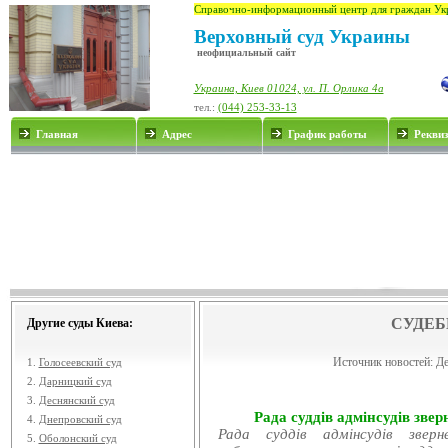
Справочно-информационный центр для граждан Ук
Верховный суд Украины
неофициальный сайт
Украина, Киев 01024, ул. П. Орлика 4а
тел.:
(044) 253-33-13
Главная
Адрес
График работы
Рекви
СУДЕБ
Другие суды Киева:
Источник новостей:
Де
1.
Голосеевский суд
2.
Дарницкий суд
3.
Деснянский суд
Рада суддів адмінсудів звер
4.
Днепровский суд
Рада суддів адмінсудів звер
5.
Оболонский суд