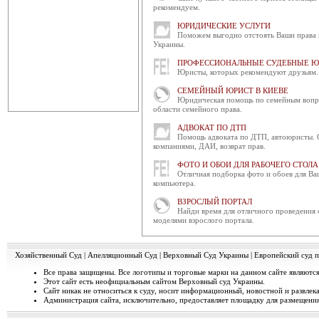
рекомендуем.
року о 15:00 в пр...
ЮРИДИЧЕСКИЕ УСЛУГИ
Відбудеться засідання ради 
Поможем выгодно отстоять Ваши права и
Чергове засідання Ради суддів г
Украины.
березня 2014 року об 1...
ПРОФЕССИОНАЛЬНЫЕ СУДЕБНЫЕ 
Юристы, которых рекомендуют друзьям.
Конференція суддів адмініст
СЕМЕЙНЫЙ ЮРИСТ В КИЕВЕ
4 березня 2014 року в приміщен
Юридическая помощь по семейным вопро
відбулося засідання ради...
области семейного права.
АДВОКАТ ПО ДТП
Інформація про бюджет за 
Помощь адвоката по ДТП, автоюристы. 
Державна судова адміністраці
компаниями, ДАИ, возврат прав.
"Інформації про бюджет за бю...
ФОТО И ОБОИ ДЛЯ РАБОЧЕГО СТОЛА
Отличная подборка фото и обоев для Ва
Рада суддів господарських с
компьютера.
3 березня 2014 року відбулося за
час засідання ухва...
ВЗРОСЛЫЙ ПОРТАЛ
Найди время для отличного проведения 
моделями взрослого портала.
Відбудеться засідання Ради
6 березня 2014 року о 10 год. 00 
Київ, вул. П. Орл...
Хозяйственный Суд
|
Апелляционный Суд
|
Верховный Суд Украины
|
Европейский суд п
Все права защищены. Все логотипы и торговые марки на данном сайте являются
Відбулося засідання Ради с
Этот сайт есть неофициальным сайтом Верховный суд Украины.
28 лютого 2014 року в приміщ
Сайт никак не относиться к суду, носит информационный, новостной и развлек
засідання Ради суддів Україн...
Администрация сайта, исключительно, предоставляет площадку для размещения 