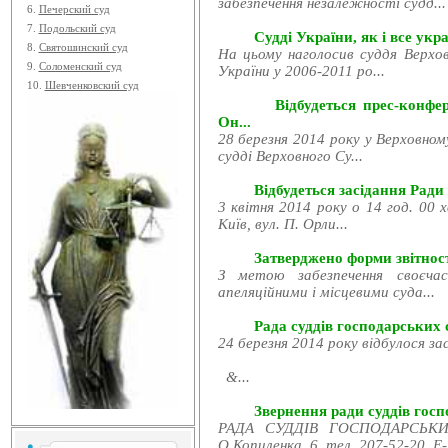
забезпечення незалежності судд...
6.
Печерский суд
7.
Подольский суд
Судді України, як і все укра
8.
Святошинский суд
На цьому наголосив суддя Верхов
9.
Соломенский суд
України у 2006-2011 ро...
10.
Шевченковский суд
Відбудеться прес-конфе
Он...
28 березня 2014 року у Верховном
судді Верховного Су...
Відбудеться засідання Ради
3 квітня 2014 року о 14 год. 00 
Київ, вул. П. Орли...
Затверджено форми звітност
З метою забезпечення своєчас
апеляційними і місцевими суда...
Рада суддів господарських с
24 березня 2014 року відбулося за
&...
Звернення ради суддів госпо
РАДА СУДДІВ ГОСПОДАРСЬКИХ
О.Копиленка, 6, тел. 207-52-20, E-.