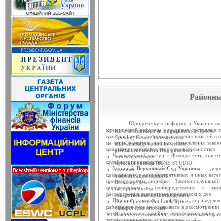
Змінено дату проведення по
14 березня 2014 року в приміщенн
засідання Ради судд...
Відбудеться засідання Ради
14 березня 2014 року о 10 год. 00
Київ, вул. П. Ор...
Чергове засідання Ради судд
Чергове засідання Ради суддів г
березня 2014 року об 1...
Районны
ЗВЕРНЕННЯ Ради суддів У
Рада суддів України, як вищий о
залишатися осторонь су...
Юридическую реформу в Украине начато в
юридической реформы в то время состояла в т
How to Increase Fan Engagement in Sports
власти в рамках системы разделения властей в
Spindog Casino honest review
Затверджено склад ХV конфе
на этом развитии, процесс становления закон
add whatsapp button to website
11 березня 2014 року у приміще
охарактиризовывался непоследовательностью.
gleitschirm tandem flug gutschein
(вул. Московська, 8, ко...
Человеческий доступ к Фемиде есть консти
топ seo агентств
судебногопроизводства.
мужская одежда ACNE STUDIO
Законный
Верховный Суд Украины
— держа
планшет
11 березня 2014 року відбуде
гражданских и административных и иных катег
аккредитация медиков
11 березня 2014 року о 15:00 у
процессуальном порядке. Законопослушный
Breaking News
определяемом в непосредственно с зако
України (вул. Московськ...
интернет аптека
рассмотрения конкретных юридических дел.
лекарственные средства купить
Принцип законного доступа к справедливо
Пакет Гриппер Zip Lock Купить
Відбулося засідання ради с
работников суда не отказывать в рассмотрении
банкротство ипотеки
21 листопада 2013 року в примі
территориально удобное местонахождение с
Как искусственный интеллект помогает вра
территории нашего государства.
darkmatter shop or darkmatter market