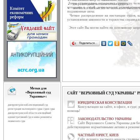
відбулося чергове засіда...
Закон справедливо определяет структуру чело
дверь входная металлическая купить
которыми в своей деятельности руководству
smokersco darknet site or smokersco darknet 
Привітання голови ради суд
подзаконные акты.
Четкое распределение на инстанции судов, ка
Дорогі жінки! Сердечно вітаю вас
установления законности и торжества справедл
яке є символом кохан...
Этот сайт Вы могли найти по поисковому запр
Оприлюднено таблиці про ст
Державною судовою адміністрац
України" оприлюднено анал...
Поделиться…
Привітання в.о.Голови ДС
Шановні жінки! Щиро вітаю
Міжнародним жіночим днем! Бажа
Відбулося позачергове засід
6 березня 2014 року в приміщенн
відбулося позачергове ...
Метки для
«Верховный суд
САЙТ "ВЕРХОВНЫЙ СУД УКРАИНЫ" 
Відбулося засідання Ради с
Украины»:
6 березня 2014 року в приміщенні
ЮРИДИЧЕСКАЯ КОНСУЛЬТАЦИЯ
днепропетровский апеляционный суд
Ради суддів Україн...
Консультации на сайте, в офисе, в суде;
регистрация маломерного судна судов
суды
помощь!
днепропетровской области
апеляційний
Привітання голови Ради су
адміністративний суд м києва
реквизиты
ЗАКОНОДАТЕЛЬСТВО УКРАИНЫ
ленинского суда
Привітання голови Ради суддів У
Сайт Верховного Совета Украины для бе
действующими нормативными актами в режиме 
Відбудеться засідання ради 
ЧАСТНЫЙ ЮРИСТ, КИЕВ
Позачергове засідання ради суддів
Сайт лучшего частного юриста столицы 