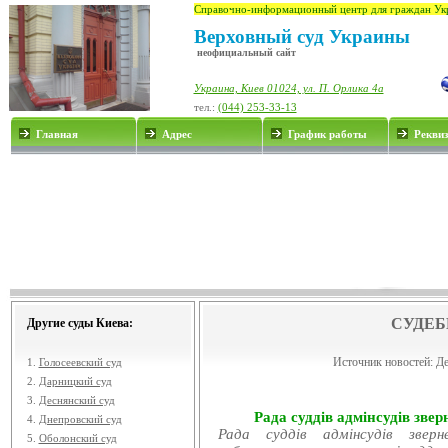
Справочно-информационный центр для граждан Ук
Верховный суд Украины
неофициальный сайт
Украина, Киев 01024, ул. П. Орлика 4а
тел.:
(044) 253-33-13
Главная
Адрес
График работы
Рекви
СУДЕБ
Другие суды Киева:
Источник новостей:
Де
1.
Голосеевский суд
2.
Дарницкий суд
3.
Деснянский суд
Рада суддів адмінсудів звер
4.
Днепровский суд
Рада суддів адмінсудів звер
5.
Оболонский суд